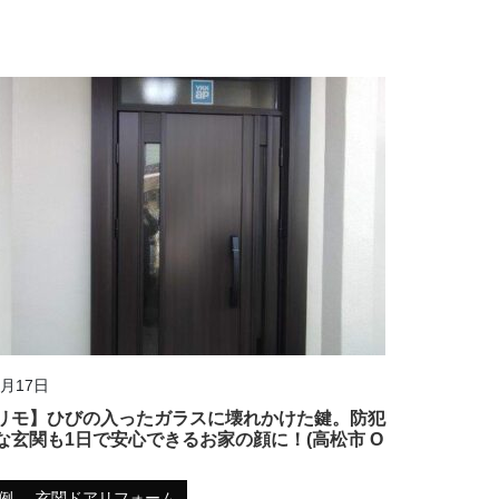
3月17日
リモ】ひびの入ったガラスに壊れかけた鍵。防犯
な玄関も1日で安心できるお家の顔に！(高松市 O
例
玄関ドアリフォーム