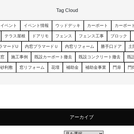
Tag Cloud
イベント
イベント情報
ウッドデッキ
カーポート
カーポー
テラス屋根
ドアリモ
フェンス
フェンス工事
ブロック
ラマードU
内窓プラマードＵ
内窓リフォーム
勝手口ドア
土
熱窓
施工事例
既設カーポート撤去
既設コンクリート撤去
既
砂利敷
窓リフォーム
花壇
補助金
補助金事業
門扉
門
アーカイブ