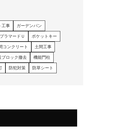
ト工事
ガーデンパン
プラマードＵ
ポケットキー
間コンクリート
土間工事
設ブロック撤去
機能門柱
灯
防犯対策
防草シート