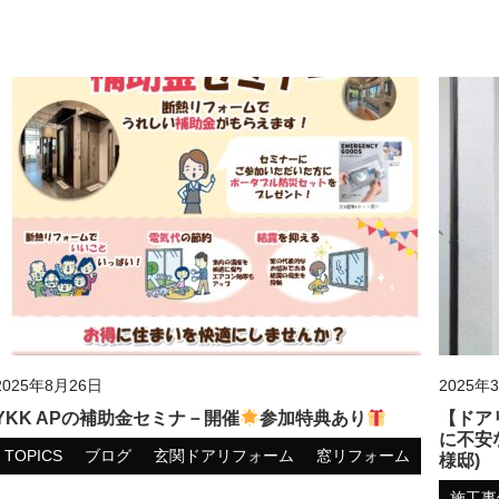
2025年8月26日
2025年
YKK APの補助金セミナ－開催
参加特典あり
【ドア
に不安
TOPICS
ブログ
玄関ドアリフォーム
窓リフォーム
様邸)
施工事