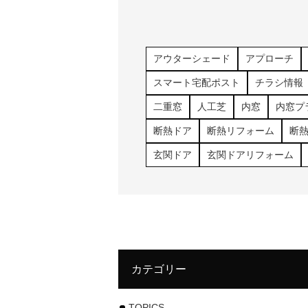
アウターシェード
アプローチ
スマート宅配ポスト
チラシ情報
二重窓
人工芝
内窓
内窓プ
断熱ドア
断熱リフォーム
断
玄関ドア
玄関ドアリフォーム
カテゴリー
TOPICS