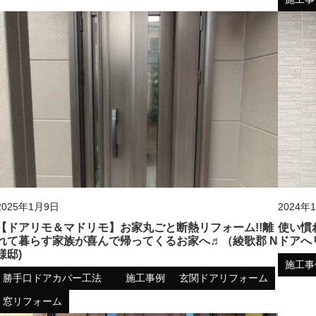
2025年1月9日
2024年
【ドアリモ＆マドリモ】お家丸ごと断熱リフォーム!!離
使い慣
れて暮らす家族が喜んで帰ってくるお家へ♬（綾歌郡 N
ドアへ
様邸)
施工事
勝手口ドアカバー工法
施工事例
玄関ドアリフォーム
窓リフォーム