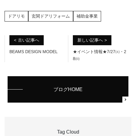
a
wi
有
c
tt
ドアリモ
玄関ドアリフォーム
補助金事業
e
er
b
o
古い記事へ
新しい記事へ
o
BEAMS DESIGN MODEL
★イベント情報★7/27㈯・2
8㈰
k
ブログHOME
Tag Cloud