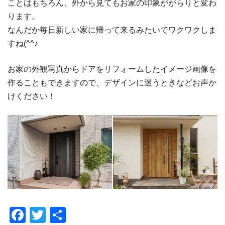
ことはもちろん、外から見てもお家の印象ががらりと変わ
ります。
なんだか毎日新しい家に帰って来るみたいでワクワクしま
すね(^^♪
お家の外観写真からドアをリフォームしたイメージ画像を
作ることもできますので、デザインに迷うときなどお声か
けください！
F
T
共