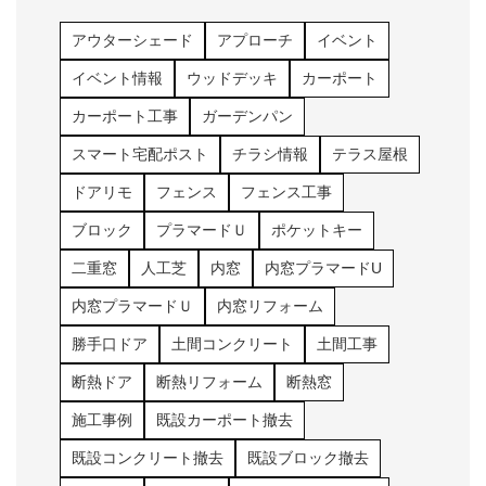
アウターシェード
アプローチ
イベント
イベント情報
ウッドデッキ
カーポート
カーポート工事
ガーデンパン
スマート宅配ポスト
チラシ情報
テラス屋根
ドアリモ
フェンス
フェンス工事
ブロック
プラマードＵ
ポケットキー
二重窓
人工芝
内窓
内窓プラマードU
内窓プラマードＵ
内窓リフォーム
勝手口ドア
土間コンクリート
土間工事
断熱ドア
断熱リフォーム
断熱窓
施工事例
既設カーポート撤去
既設コンクリート撤去
既設ブロック撤去