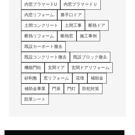
内窓プラマードU
内窓プラマードＵ
内窓リフォーム
勝手口ドア
土間コンクリート
土間工事
断熱ドア
断熱リフォーム
断熱窓
施工事例
既設カーポート撤去
既設コンクリート撤去
既設ブロック撤去
機能門柱
玄関ドア
玄関ドアリフォーム
砂利敷
窓リフォーム
花壇
補助金
補助金事業
門扉
門灯
防犯対策
防草シート