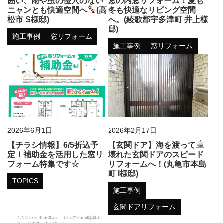
囲い、雨や虫の侵入のない
窓の内窓リフォーム！夏も
ニャンとも快適空間へ
(高
冬も快適なリビング空間
松市 S様邸)
へ。(綾歌郡宇多津町 井上様
邸)
施工事例
窓リフォーム
施工事例
窓リフォーム
2026年6月1日
2026年2月17日
【チラシ情報】6/5折込予
【玄関ドア】海を渡って
定！補助金を活用した窓リ
壊れた玄関ドアのスピード
フォーム特集です☆
リフォームへ！(丸亀市本島
町 I様邸)
TOPICS
施工事例
玄関ドアリフォーム