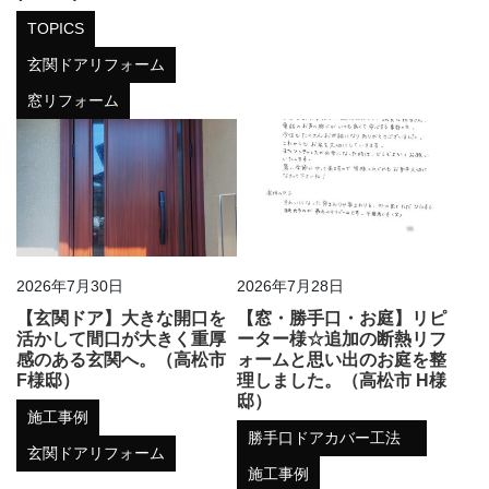
TOPICS
玄関ドアリフォーム
窓リフォーム
2026年7月30日
2026年7月28日
【玄関ドア】大きな開口を
【窓・勝手口・お庭】リピ
活かして間口が大きく重厚
ーター様☆追加の断熱リフ
感のある玄関へ。（高松市
ォームと思い出のお庭を整
F様邸）
理しました。（高松市 H様
邸）
施工事例
勝手口ドアカバー工法
玄関ドアリフォーム
施工事例