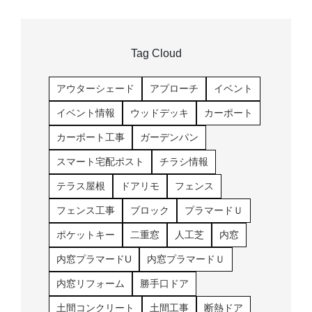
Tag Cloud
アウターシェード
アプローチ
イベント
イベント情報
ウッドデッキ
カーポート
カーポート工事
ガーデンパン
スマート宅配ポスト
チラシ情報
テラス屋根
ドアリモ
フェンス
フェンス工事
ブロック
プラマードＵ
ポケットキー
二重窓
人工芝
内窓
内窓プラマードU
内窓プラマードＵ
内窓リフォーム
勝手口ドア
土間コンクリート
土間工事
断熱ドア