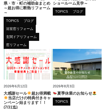
県・市・町の補助金まとめ
ショールーム見学～
～超お得に断熱リフォーム
TOPICS
ブログ
～
TOPICS
ブログ
浴室窓リフォーム
玄関ドアリフォーム
窓リフォーム
2026年6月12日
2026年8月3日
大感謝セール
超お得満載
夏季休業のお知らせ
当店だけの特典付きキャ
TOPICS
ンペーン始まります！！
(7/31迄)