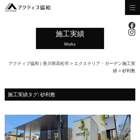
施工実績
Works
アクティブ協和 | 香川県高松市
>
エクステリア・ガーデン施工実
績
>
砂利敷
施工実績タグ:
砂利敷