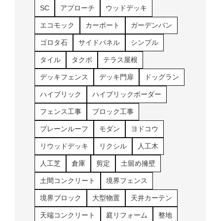
SC
アプローチ
ウッドデッキ
エコモック
カーポート
ガーデンパン
ゴロタ石
サイドパネル
シンプル
タイル
タクボ
テラス屋根
デッキフェンス
デッキ門扉
ドッグラン
ハイブリック
ハイブリックボーダー
フェンス工事
ブロック工事
プレーンルーフ
モダン
ヨドコウ
リウッドデッキ
リクシル
人工木
人工芝
倉庫
剪定
土留め擁壁
土間コンクリート
境界フェンス
境界ブロック
大型物置
天井カーテン
天端コンクリート
庭リフォーム
整地