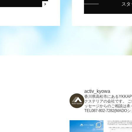
スタ
activ_kyowa
香川県高松市にあるYKKA
クステリアの会社です。
ご
ッセージからのご相談は承
TEL087-802-7282(MADO