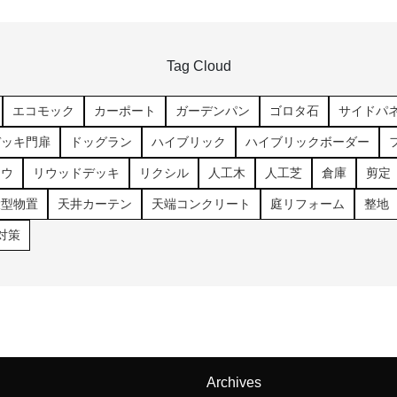
Tag Cloud
エコモック
カーポート
ガーデンパン
ゴロタ石
サイドパ
デッキ門扉
ドッグラン
ハイブリック
ハイブリックボーダー
コウ
リウッドデッキ
リクシル
人工木
人工芝
倉庫
剪定
大型物置
天井カーテン
天端コンクリート
庭リフォーム
整地
対策
Archives