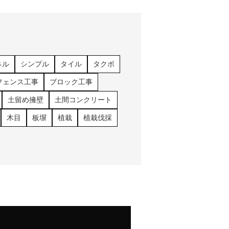
ネル
シンプル
タイル
タクボ
フェンス工事
ブロック工事
土留め擁壁
土間コンクリート
木目
板塀
植栽
植栽伐採