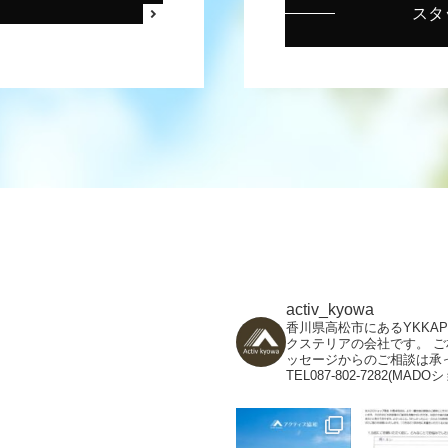
スタ
activ_kyowa
香川県高松市にあるYKKA
クステリアの会社です。
ご
ッセージからのご相談は承
TEL087-802-7282(MADO