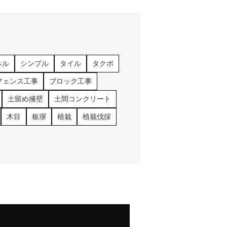
ネル
シンプル
タイル
タクボ
フェンス工事
ブロック工事
土留め擁壁
土間コンクリート
木目
板塀
植栽
植栽伐採