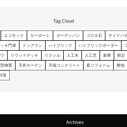
Tag Cloud
エコモック
カーポート
ガーデンパン
ゴロタ石
サイドパ
デッキ門扉
ドッグラン
ハイブリック
ハイブリックボーダー
コウ
リウッドデッキ
リクシル
人工木
人工芝
倉庫
剪定
大型物置
天井カーテン
天端コンクリート
庭リフォーム
整地
対策
Archives