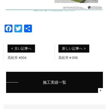
F
T
共
a
wi
有
c
tt
古い記事へ
新しい記事へ
e
er
b
高松市 #004
高松市＃006
o
o
k
施工実績一覧