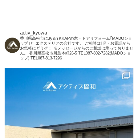
activ_kyowa
香川県高松市にあるYKKAPの窓・ドアリフォーム｢MADOショ
ップ｣と
エクステリアの会社です。
ご相談はHP・お電話から
お気軽にどうぞ！
※メッセージからのご相談は承っておりませ
ん。
香川県高松市川島本町26-5
TEL087-802-7282(MADOショ
ップ)
TEL087-813-7296