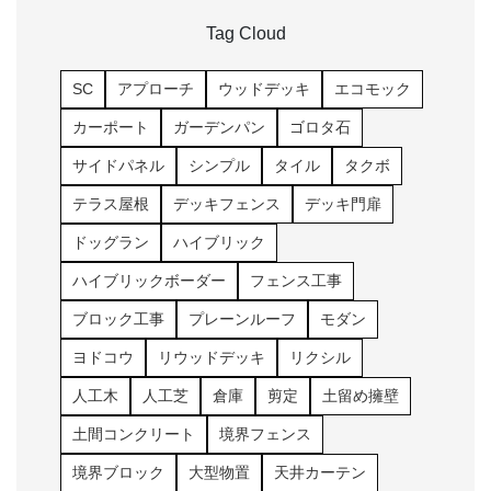
Tag Cloud
SC
アプローチ
ウッドデッキ
エコモック
カーポート
ガーデンパン
ゴロタ石
サイドパネル
シンプル
タイル
タクボ
テラス屋根
デッキフェンス
デッキ門扉
ドッグラン
ハイブリック
ハイブリックボーダー
フェンス工事
ブロック工事
プレーンルーフ
モダン
ヨドコウ
リウッドデッキ
リクシル
人工木
人工芝
倉庫
剪定
土留め擁壁
土間コンクリート
境界フェンス
境界ブロック
大型物置
天井カーテン