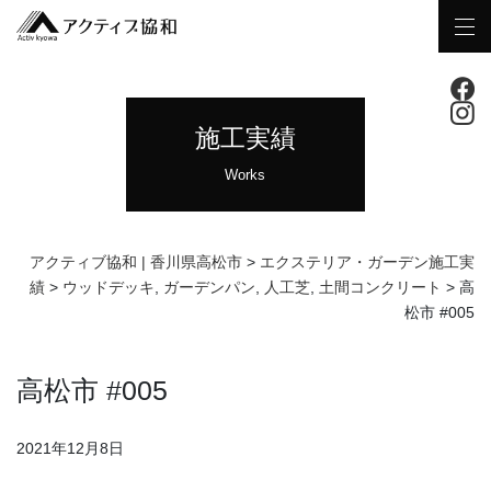
施工実績
Works
アクティブ協和 | 香川県高松市
>
エクステリア・ガーデン施工実
績
>
ウッドデッキ
,
ガーデンパン
,
人工芝
,
土間コンクリート
>
高
松市 #005
高松市 #005
2021年12月8日