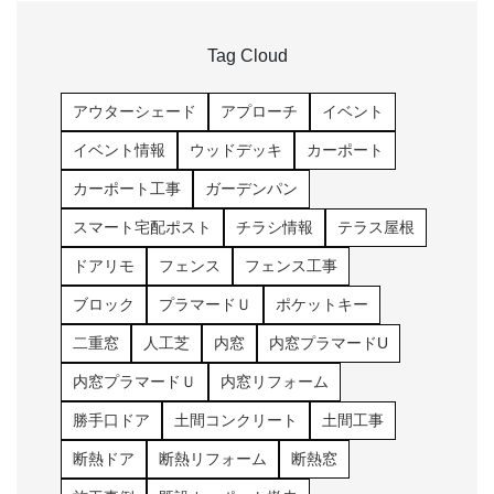
Tag Cloud
アウターシェード
アプローチ
イベント
イベント情報
ウッドデッキ
カーポート
カーポート工事
ガーデンパン
スマート宅配ポスト
チラシ情報
テラス屋根
ドアリモ
フェンス
フェンス工事
ブロック
プラマードＵ
ポケットキー
二重窓
人工芝
内窓
内窓プラマードU
内窓プラマードＵ
内窓リフォーム
勝手口ドア
土間コンクリート
土間工事
断熱ドア
断熱リフォーム
断熱窓