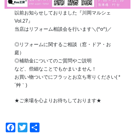
以前お知らせしておりました『川岡マルシェ
Vol.27』
当店はリフォーム相談会を行います＼(^o^)／
◎リフォームに関するご相談（窓・ドア・お
庭）
◎補助金についてのご質問やご説明
など、些細なことでもかまいません！
お買い物ついでにフラッとお立ち寄りください( *
´艸｀)
★ご来場を心よりお待ちしております★
F
T
共