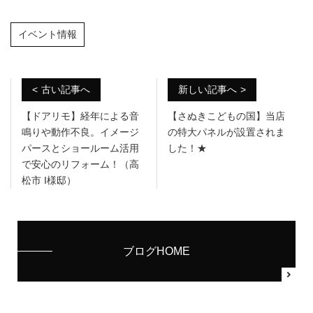
a
wi
有
c
tt
イベント情報
e
er
b
o
古い記事へ
新しい記事へ
o
【ドアリモ】経年による音
【さぬきこどもの国】当店
鳴りや動作不良。イメージ
の特大パネルが設置されま
k
パースとショールーム活用
した！★
で安心のリフォーム！（高
松市 I様邸）
ブログHOME