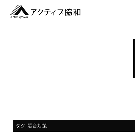
タグ:
騒音対策