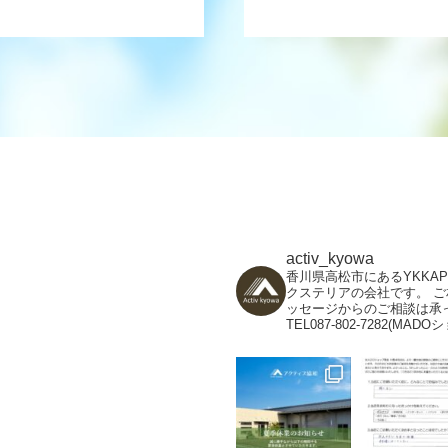
activ_kyowa
香川県高松市にあるYKKA
クステリアの会社です。
ご
ッセージからのご相談は承
TEL087-802-7282(MADO