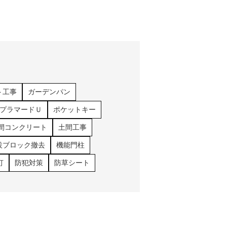
ト工事
ガーデンパン
プラマードＵ
ポケットキー
間コンクリート
土間工事
設ブロック撤去
機能門柱
灯
防犯対策
防草シート