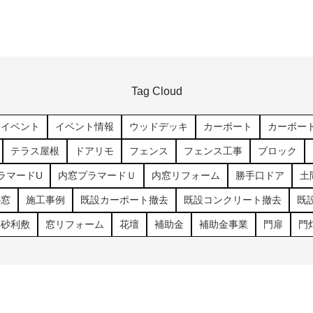
Tag Cloud
イベント
イベント情報
ウッドデッキ
カーポート
カーポー
テラス屋根
ドアリモ
フェンス
フェンス工事
ブロック
ラマードU
内窓プラマードＵ
内窓リフォーム
勝手口ドア
土
熱窓
施工事例
既設カーポート撤去
既設コンクリート撤去
既
砂利敷
窓リフォーム
花壇
補助金
補助金事業
門扉
門