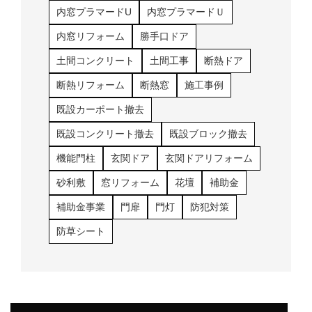
内窓プラマードU
内窓プラマードＵ
内窓リフォーム
勝手口ドア
土間コンクリート
土間工事
断熱ドア
断熱リフォーム
断熱窓
施工事例
既設カーポート撤去
既設コンクリート撤去
既設ブロック撤去
機能門柱
玄関ドア
玄関ドアリフォーム
砂利敷
窓リフォーム
花壇
補助金
補助金事業
門扉
門灯
防犯対策
防草シート