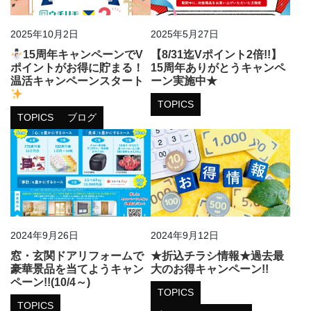
2025年10月2日
2025年5月27日
15周年キャンペーンでV
【8/31迄Vポイント2倍!!】
ポイントがお得に貯まる！
15周年ありがとうキャンペ
温活キャンペーンスタート
ーン実施中★
TOPICS
TOPICS
ブログ
2024年9月26日
2024年9月12日
窓・玄関ドアリフォームで
★折込チラシ情報★過去最
豪華景品を当てようキャン
大のお得キャンペーン!!
ペーン!!(10/4～)
TOPICS
TOPICS