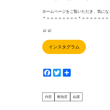
ホームページをご覧いただき、気になる
＊＝＝＝＝＝＝＝＝＊＝＝＝＝＝＝＝
インスタグラム
F
T
共
a
wi
有
c
tt
e
er
内窓
断熱窓
結露
b