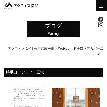
ブログ
Weblog
アクティブ協和 | 香川県高松市
>
Weblog
>
勝手口ドアカバー工
法
勝手口ドアカバー工法