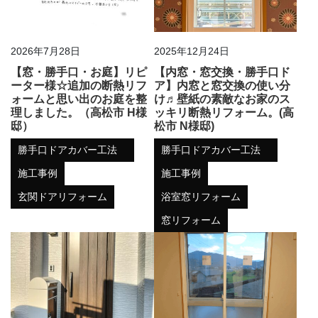
2026年7月28日
2025年12月24日
【窓・勝手口・お庭】リピ
【内窓・窓交換・勝手口ド
ーター様☆追加の断熱リフ
ア】内窓と窓交換の使い分
ォームと思い出のお庭を整
け♬壁紙の素敵なお家のス
理しました。（高松市 H様
ッキリ断熱リフォーム。(高
邸）
松市 N様邸)
勝手口ドアカバー工法
勝手口ドアカバー工法
施工事例
施工事例
玄関ドアリフォーム
浴室窓リフォーム
窓リフォーム