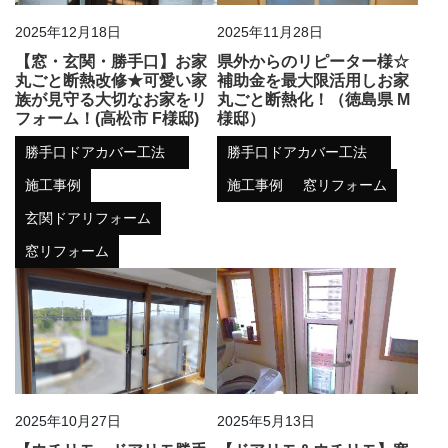
2025年12月18日
2025年11月28日
【窓・玄関・勝手口】お家
県外からのリピーター様☆
丸ごと断熱改修★可愛い家
補助金を最大限活用しお家
族が見守る大切なお家をリ
丸ごと断熱化！（徳島県 M
フォーム！(高松市 F様邸)
様邸）
勝手口ドアカバー工法
勝手口ドアカバー工法
施工事例
施工事例
窓リフォーム
玄関ドアリフォーム
窓リフォーム
2025年10月27日
2025年5月13日