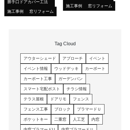
勝手口ドアカバー工法
施工事例
窓リフォーム
施工事例
窓リフォーム
Tag Cloud
アウターシェード
アプローチ
イベント
イベント情報
ウッドデッキ
カーポート
カーポート工事
ガーデンパン
スマート宅配ポスト
チラシ情報
テラス屋根
ドアリモ
フェンス
フェンス工事
ブロック
プラマードＵ
ポケットキー
二重窓
人工芝
内窓
内窓プラマードU
内窓プラマードＵ