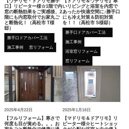
【ウチリモ・ドアリモ勝手
【ドアリモ＆ウチリモ】寒
口】リピーター様☆1階で内
いリビングと浴室を内窓で
窓の断熱効果をご実感後、2
あったか快適空間に♪勝手口
階にも内窓取付でお家丸ご
にも冷え対策＆防犯対策
と断熱化！（高松市 T様
を！！（高松市 S様邸）
邸）
勝手口ドアカバー工法
勝手口ドアカバー工法
施工事例
施工事例
窓リフォーム
浴室窓リフォーム
窓リフォーム
2025年4月22日
2025年1月16日
【フルリフォーム】寒さで
【マドリモ＆ドアリモ】リ
何度も目が覚める。。。お
ピーター様☆ヒートショッ