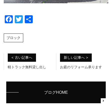
F
T
共
a
wi
有
c
tt
ブロック
e
er
b
o
古い記事へ
新しい記事へ
o
軽トラック無料貸し出し
お庭のリフォーム承ります
k
ブログHOME